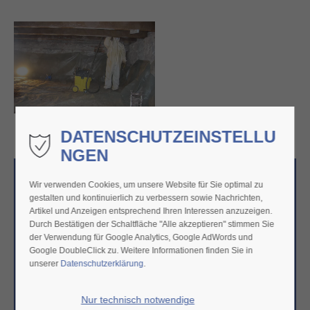
Entrostung der mit
Bleimennige bestrichenen
Stahlträger gem. BGR
128/TRGS 505
DATENSCHUTZEINSTELLU
NGEN
ANSPRECHPARTNER/-INNEN
Wir verwenden Cookies, um unsere Website für Sie optimal zu
gestalten und kontinuierlich zu verbessern sowie Nachrichten,
Artikel und Anzeigen entsprechend Ihren Interessen anzuzeigen.
Durch Bestätigen der Schaltfläche "Alle akzeptieren" stimmen Sie
der Verwendung für Google Analytics, Google AdWords und
Google DoubleClick zu. Weitere Informationen finden Sie in
unserer
Datenschutzerklärung
.
Nur technisch notwendige