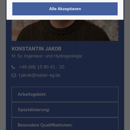
Alle Akzeptieren
KONSTANTIN JAKOB
M. Sc. Ingenieur- und Hydrogeologie
+49 (89) 15 90 41 - 20
t.jakob@mplan-eg.de
Arbeitsgebiet:
Spezialisierung:
Besondere Qualifikationen: