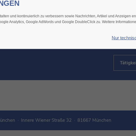
UNGEN
UWE FR
M. Sc. Geo
alten und kontinuierlich zu verbessern sowie Nachrichten, Artikel und Anzeigen e
Google Analytics, Google AdWords und Google DoubleClick zu. Weitere Informatione
Visiten
+49 (8
Nur technis
u.frie
Tätigkei
ünchen · Innere Wiener Straße 32 · 81667 München