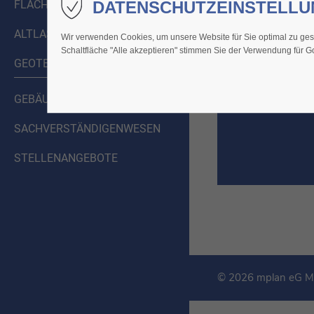
DATENSCHUTZEINSTELL
FLÄCHENRECYCLING
ALTLASTEN
Wir verwenden Cookies, um unsere Website für Sie optimal zu gest
Schaltfläche "Alle akzeptieren" stimmen Sie der Verwendung für 
GEOTECHNIK
GEBÄUDESCHADSTOFFE
SACHVERSTÄNDIGENWESEN
STELLENANGEBOTE
© 2026 mplan eG M