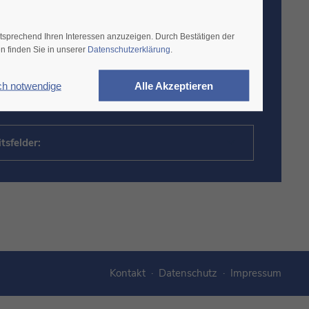
IEDRICH
wissenschaftler, Schwerpunkt Geologie
ntsprechend Ihren Interessen anzuzeigen. Durch Bestätigen der
n finden Sie in unserer
Datenschutzerklärung
.
karte | VCF
9) 15 90 41 - 26
ch notwendige
Alle Akzeptieren
drich@mplan-eg.de
tsfelder:
Kontakt
·
Datenschutz
·
Impressum